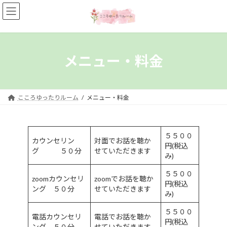
コ
ナ
ン
ビ
テ
ゲ
ン
ー
ツ
シ
へ
ョ
メニュー・料金
ス
ン
キ
に
ッ
移
プ
動
こころゆったりルーム
メニュー・料金
５５００
カウンセリン
対面でお話を聴か
円(税込
グ ５０分
せていただきます
み)
５５００
zoomカウンセリ
zoomでお話を聴か
円(税込
ング ５０分
せていただきます
み)
５５００
電話カウンセリ
電話でお話を聴か
円(税込
ング ５０分
せていただきます