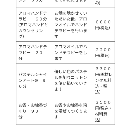
み)
アロマハンドテ
お話を聴かせてい
ラピー ６０分
ただいた後、アロ
６６００
(アロマハンドと
マオイルでハンド
円(税込）
カウンセリン
テラピーを行いま
グ）
す
アロマハンドテ
アロマオイルでハ
２２００
ラピー ２０
ンドテラピーをし
円(税込)
分
ます
３３００
優しい色のパステ
パステルシャイ
円(画材レ
ルを削りコットン
ンアート® ９
ンタル料
を使い描いていき
０分
込・税
ます
込）
３５００
お香・お線香づ
お香やお線香を粉
円(税込・
くり ９０
を混ぜてつくりま
材料費
分
す
込)